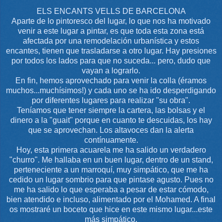
ELS ENCANTS VELLS DE BARCELONA
Aparte de lo pintoresco del lugar, lo que nos ha motivado
venir a este lugar a pintar, es que toda esta zona está
afectada por una remodelación urbanística y estos
encantes, tienen que trasladarse a otro lugar. Hay presiones
por todos los lados para que no suceda... pero, dudo que
vayan a lograrlo.
En fin, hemos aprovechado para venir la colla (éramos
muchos...muchísimos!) y cada uno se ha ido desperdigando
por diferentes lugares para realizar "su obra".
Teníamos que tener siempre la cartera, las bolsas y el
dinero a la "guait" porque en cuanto te descuidas, los hay
que se aprovechan. Los altavoces dan la alerta
contínuamente.
Hoy, esta primera acuarela me ha salido un verdadero
"churro". Me hallaba en un buen lugar, dentro de un stand,
perteneciente a un marroquí, muy simpático, que me ha
cedido un lugar sombrio para que pintase agusto. Pues no
me ha salido lo que esperaba a pesar de estar cómodo,
bien atendido e incluso, alimentado por el Mohamed. A final
os mostraré un boceto que hice en este mismo lugar...este
más simpático.